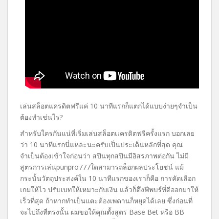
เล่นสล็อตแครดิตฟรีแค่ 10 นาทีแรกก็แตกได้แบบง่ายๆจำเป็น
ต้องทำเช่นไร?
สำหรับใครกันแน่ที่เริ่มเล่นสล็อตเเครดิตฟรีครั้งแรก บอกเลย
ว่า 10 นาทีแรกนี่แหละนะครับเป็นประเด็นหลักที่สุด คุณ
จำเป็นต้องเข้าใจก่อนว่า สปินทุกสปินมีอิสรภาพต่อกัน ไม่มี
สูตรการเล่นpunpro777ใดสามารถล็อกผลประโยชน์ แม้
กระนั้นวัตถุประสงค์ใน 10 นาทีแรกของเราก็คือ การคัดเลือก
เกมให้ไว ปรับเบทให้เหมาะกับเงิน แล้วก็ดึงฟีพบร์ที่ดีออกมาให้
เร็วที่สุด ถ้าหากทำเป็นแตะต้องเพดานก็หยุดได้เลย ซึ่งก่อนที่
จะไปถึงที่ตรงนั้น ผมขอให้คุณตั้งสูตร Base Bet หรือ BB