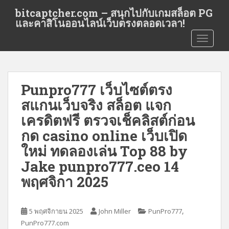
S
bitcaptcher.com – สนุกไปกับเกมสล็อต PG
k
และคาสิโนออนไลน์เว็บตรงตลอดเวลา!
i
TOGGLE
p
t
o
m
Punpro777 เว็บไซต์ตรง
a
i
สแกนเว็บจริง สล็อต แจก
n
เครดิตฟรี ตรวจเช็คลิสต์ก่อน
c
กด casino online เว็บเปิด
o
n
ใหม่ ทดลองเล่น Top 88 by
t
Jake punpro777.ceo 14
e
พฤศจิกา 2025
n
t
,
5 พฤศจิกายน 2025
John Miller
PunPro777
PunPro777.com