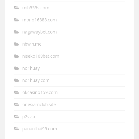
mib555s.com
mono16888.com
nagawaybet.com
nbwin.me
niseko168bet.com
no1huay
no1huay.com
okcasino159.com
onesiamclub.site
p2vvip
pananthai99.com