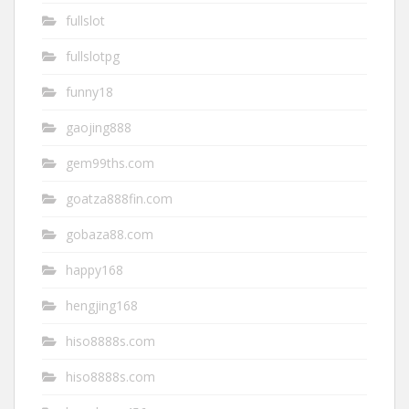
fullslot
fullslotpg
funny18
gaojing888
gem99ths.com
goatza888fin.com
gobaza88.com
happy168
hengjing168
hiso8888s.com
hiso8888s.com