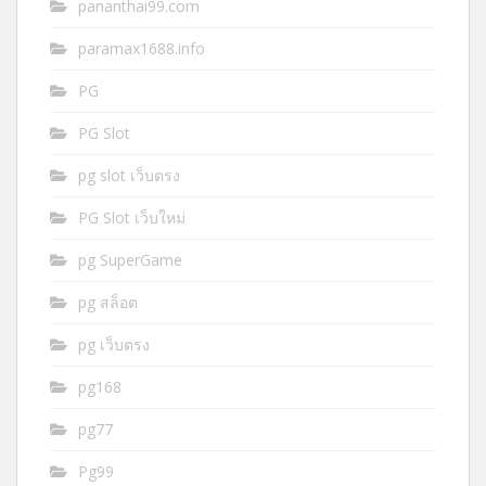
pananthai99.com
paramax1688.info
PG
PG Slot
pg slot เว็บตรง
PG Slot เว็บใหม่
pg SuperGame
pg สล็อต
pg เว็บตรง
pg168
pg77
Pg99