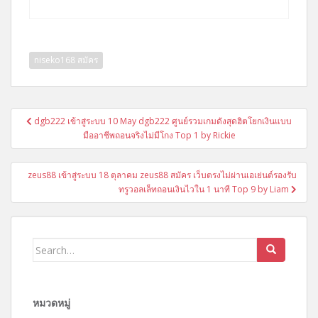
niseko168 สมัคร
แนะแนว
dgb222 เข้าสู่ระบบ 10 May dgb222 ศูนย์รวมเกมดังสุดฮิตโยกเงินแบบ
เรื่อง
มืออาชีพถอนจริงไม่มีโกง Top 1 by Rickie
zeus88 เข้าสู่ระบบ 18 ตุลาคม zeus88 สมัคร เว็บตรงไม่ผ่านเอเย่นต์รองรับ
ทรูวอลเล็ทถอนเงินไวใน 1 นาที Top 9 by Liam
Search
for:
หมวดหมู่