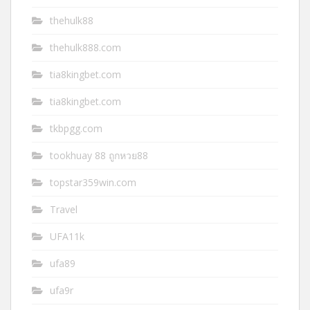
thehulk88
thehulk888.com
tia8kingbet.com
tia8kingbet.com
tkbpgg.com
tookhuay 88 ถูกหวย88
topstar359win.com
Travel
UFA11k
ufa89
ufa9r