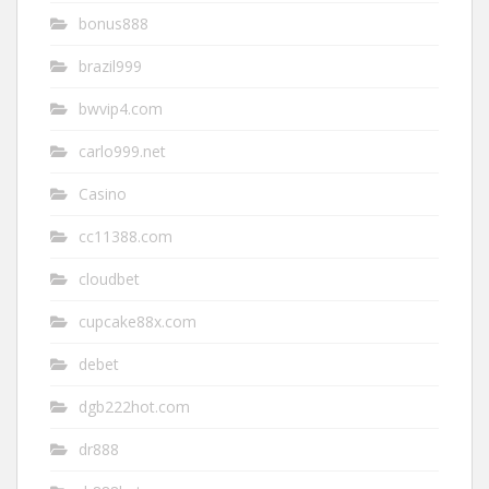
bonus888
brazil999
bwvip4.com
carlo999.net
Casino
cc11388.com
cloudbet
cupcake88x.com
debet
dgb222hot.com
dr888