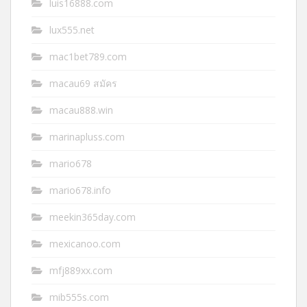
luis16888.com
lux555.net
mac1bet789.com
macau69 สมัคร
macau888.win
marinapluss.com
mario678
mario678.info
meekin365day.com
mexicanoo.com
mfj889xx.com
mib555s.com