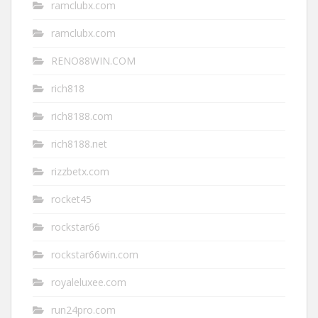
ramclubx.com
ramclubx.com
RENO88WIN.COM
rich818
rich8188.com
rich8188.net
rizzbetx.com
rocket45
rockstar66
rockstar66win.com
royaleluxee.com
run24pro.com