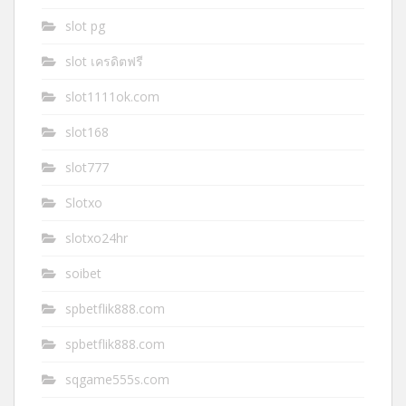
slot pg
slot เครดิตฟรี
slot1111ok.com
slot168
slot777
Slotxo
slotxo24hr
soibet
spbetflik888.com
spbetflik888.com
sqgame555s.com