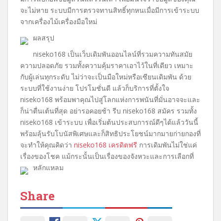
จะไม่หาย ระบบมีการตรวจทานสิทธิ์ทุกหนเมื่อมีการเข้าระบบ
จากเครื่องไม้เครื่องมือใหม่
ผลสรุป
niseko168 เป็นเว็บเดิมพันออนไลน์ที่รวมความทันสมัย
ความปลอดภัย รวมทั้งความคุ้มราคาเอาไว้ในที่เดียว เหมาะ
กับผู้เล่นทุกระดับ ไม่ว่าจะเป็นมือใหม่หรือเซียนเดิมพัน ด้วย
ระบบที่ใช้งานง่าย โปรโมชั่นดี แล้วก็บริการที่ตั้งใจ
niseko168 พร้อมพาคุณไปสู่โลกแห่งการพนันที่มั่นอาจจะและ
ก็น่าตื่นเต้นที่สุด อย่ารอคอยช้า รีบ niseko168 สมัคร รวมทั้ง
niseko168 เข้าระบบ เพื่อเริ่มต้นประสบการณ์ดีๆได้แล้ววันนี้
พร้อมลุ้นรับโบนัสพิเศษและก็สิทธิประโยชน์มากมายก่ายกองที่
จะทำให้คุณคิดว่า
niseko168 เครดิตฟรี
การเดิมพันไม่ใช่แค่
เรื่องของโชค แม้กระนั้นเป็นเรื่องของจังหวะและการเลือกที่
หลักแหลม
Share