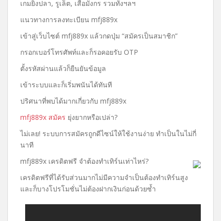
เกมยิงปลา, รูเล็ต, เสือมังกร รวมทั้งฯลฯ
แนวทางการลงทะเบียน mfj889x
เข้าสู่เว็บไซต์ mfj889x แล้วกดปุ่ม “สมัครเป็นสมาชิก”
กรอกเบอร์โทรศัพท์และก็รอคอยรับ OTP
ตั้งรหัสผ่านแล้วก็ยืนยันข้อมูล
เข้าระบบและก็เริ่มพนันได้ทันที
ปริศนาที่พบได้มากเกี่ยวกับ mfj889x
mfj889x สมัคร
ยุ่งยากหรือเปล่า?
ไม่เลย! ระบบการสมัครถูกดีไซน์ให้ใช้งานง่าย ทำเป็นในไม่กี่
นาที
mfj889x เครดิตฟรี จำต้องทำเทิร์นเท่าไหร่?
เครดิตฟรีที่ได้รับส่วนมากไม่มีความจำเป็นต้องทำเทิร์นสูง
และก็บางโปรโมชั่นไม่ต้องฝากเงินก่อนด้วยซ้ำ