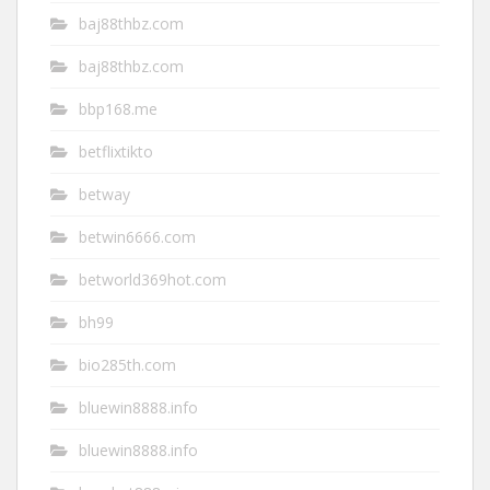
baj88thbz.com
baj88thbz.com
bbp168.me
betflixtikto
betway
betwin6666.com
betworld369hot.com
bh99
bio285th.com
bluewin8888.info
bluewin8888.info