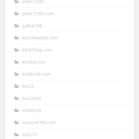
Joker123th
Joker123th.com
judhai168
kimchibetbet.com
kitti999vip.com
ktv4sd.com
lionth168.com
live22
live22slot
london45
london6789.com
lotto77