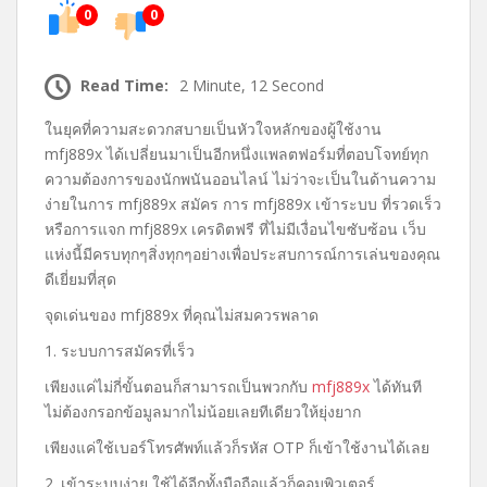
0
0
Read Time:
2 Minute, 12 Second
ในยุคที่ความสะดวกสบายเป็นหัวใจหลักของผู้ใช้งาน
mfj889x ได้เปลี่ยนมาเป็นอีกหนึ่งแพลตฟอร์มที่ตอบโจทย์ทุก
ความต้องการของนักพนันออนไลน์ ไม่ว่าจะเป็นในด้านความ
ง่ายในการ mfj889x สมัคร การ mfj889x เข้าระบบ ที่รวดเร็ว
หรือการแจก mfj889x เครดิตฟรี ที่ไม่มีเงื่อนไขซับซ้อน เว็บ
แห่งนี้มีครบทุกๆสิ่งทุกๆอย่างเพื่อประสบการณ์การเล่นของคุณ
ดีเยี่ยมที่สุด
จุดเด่นของ mfj889x ที่คุณไม่สมควรพลาด
1. ระบบการสมัครที่เร็ว
เพียงแค่ไม่กี่ขั้นตอนก็สามารถเป็นพวกกับ
mfj889x
ได้ทันที
ไม่ต้องกรอกข้อมูลมากไม่น้อยเลยทีเดียวให้ยุ่งยาก
เพียงแค่ใช้เบอร์โทรศัพท์แล้วก็รหัส OTP ก็เข้าใช้งานได้เลย
2. เข้าระบบง่าย ใช้ได้อีกทั้งมือถือแล้วก็คอมพิวเตอร์