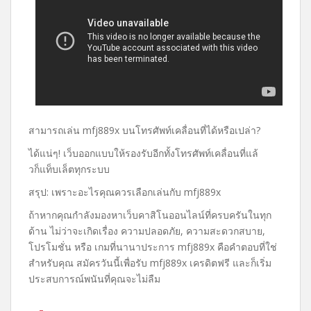
สามารถเล่น mfj889x บนโทรศัพท์เคลื่อนที่ได้หรือเปล่า?
ได้แน่ๆ! เว็บออกแบบให้รองรับอีกทั้งโทรศัพท์เคลื่อนที่แล้
วก็แท็บเล็ตทุกระบบ
สรุป: เพราะอะไรคุณควรเลือกเล่นกับ mfj889x
ถ้าหากคุณกำลังมองหาเว็บคาสิโนออนไลน์ที่ครบครันในทุก
ด้าน ไม่ว่าจะเกิดเรื่อง ความปลอดภัย, ความสะดวกสบาย,
โปรโมชั่น หรือ เกมที่นานาประการ mfj889x คือคำตอบที่ใช่
สำหรับคุณ สมัครวันนี้เพื่อรับ mfj889x เครดิตฟรี และก็เริ่ม
ประสบการณ์พนันที่คุณจะไม่ลืม