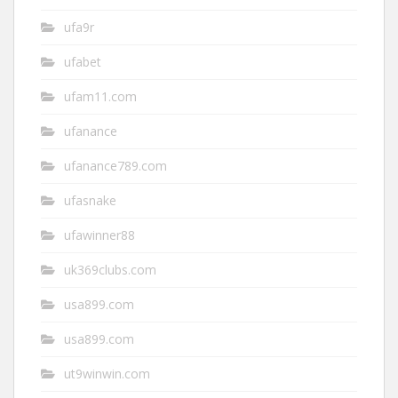
ufa9r
ufabet
ufam11.com
ufanance
ufanance789.com
ufasnake
ufawinner88
uk369clubs.com
usa899.com
usa899.com
ut9winwin.com