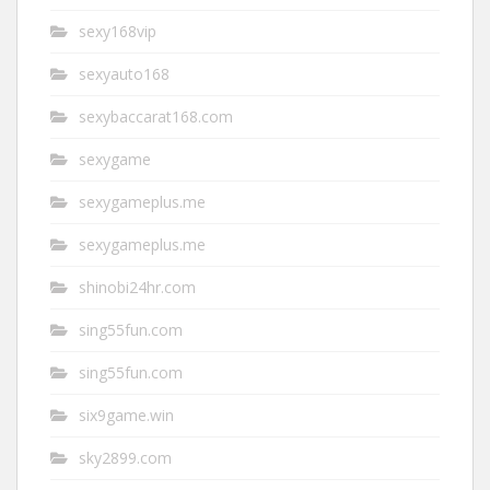
sexy168vip
sexyauto168
sexybaccarat168.com
sexygame
sexygameplus.me
sexygameplus.me
shinobi24hr.com
sing55fun.com
sing55fun.com
six9game.win
sky2899.com