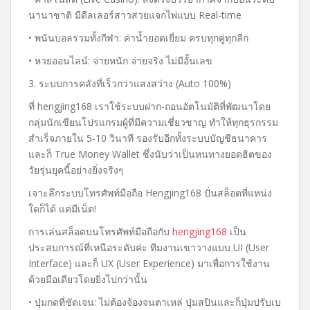
นานาชาติ มีดีลเลอร์สาวสวยแจกไพ่แบบ Real-time
• พนันบอลรวมทั้งกีฬา: ค่าน้ำยอดเยี่ยม ครบทุกคู่ทุกลีก
• หวยออนไลน์: จ่ายหนัก จ่ายจริง ไม่มีอั้นเลข
3. ระบบการคลังที่เร็วกว่าแสงสว่าง (Auto 100%)
ที่ hengjing168 เราใช้ระบบฝาก-ถอนอัตโนมัติที่พัฒนาโดย
กลุ่มนักเขียนโปรแกรมผู้ที่มีความเชี่ยวชาญ ทำให้ทุกธุรกรรม
สำเร็จภายใน 5-10 วินาที รองรับอีกทั้งระบบบัญชีธนาคาร
และก็ True Money Wallet ซึ่งนับว่าเป็นหนทางยอดฮิตของ
วัยรุ่นยุคนี้อย่างยิ่งจริงๆ
เจาะลึกระบบโทรศัพท์มือถือ Hengjing168 ปั่นสล็อตที่แหน่ง
ใดก็ได้ แค่มีเน็ต!
การเล่นสล็อตบนโทรศัพท์มือถือกับ
hengjing168
เป็น
ประสบการณ์ที่เหนือระดับค่ะ ทีมงานเขาวางแบบ UI (User
Interface) และก็ UX (User Experience) มาเพื่อการใช้งาน
ด้วยมือเดียวโดยยิ่งไปกว่านั้น
• ปุ่มกดที่ชัดเจน: ไม่ต้องจ้องจนตาเหล่ ปุ่มสปินและก็ปุ่มปรับเบ