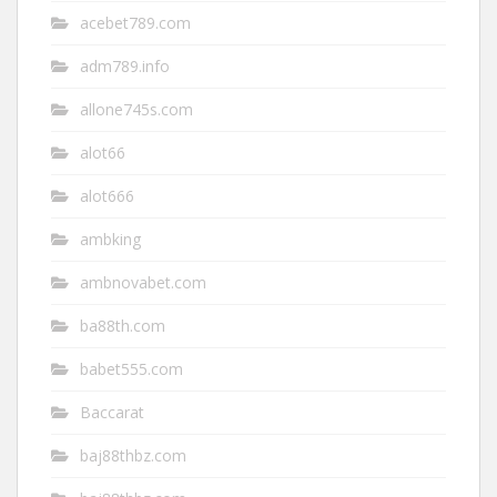
acebet789.com
adm789.info
allone745s.com
alot66
alot666
ambking
ambnovabet.com
ba88th.com
babet555.com
Baccarat
baj88thbz.com