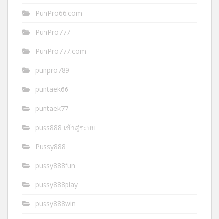
PunPro66.com
PunPro777
PunPro777.com
punpro789
puntaek66
puntaek77
puss888 เข้าสู่ระบบ
Pussy888
pussy888fun
pussy888play
pussy888win