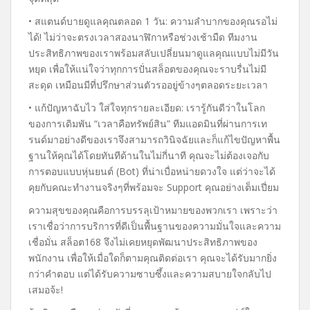
• สแตนด์บายดูแลคุณตลอด 1 วัน: ความลำบากของคุณรอไม่
ได้! ไม่ว่าจะตรงเวลาสองนาฬิกาหรือช่วงเช้ามืด ทีมงาน
ประสิทธิภาพของเราพร้อมสลับเปลี่ยนมาดูแลคุณแบบไม่มีวัน
หยุด เพื่อให้แน่ใจว่าทุกการปั่นสล็อตของคุณจะราบรื่นไม่มี
สะดุด เหมือนมีที่ปรึกษาส่วนตัวรออยู่ข้างๆตลอดระยะเวลา
• แก้ปัญหาฉับไว ใส่ใจทุกรายละเอียด: เรารู้กันดีว่าในโลก
ของการเดิมพัน “เวลาคือทรัพย์สิน” ทีมแอดมินที่ผ่านการเท
รนด์มาอย่างดีของเราจึงสามารถวินิจฉัยและก็แก้ไขปัญหาพื้น
ฐานให้คุณได้โดยทันทีด้านในไม่กี่นาที คุณจะไม่ต้องเจอกับ
การตอบแบบหุ่นยนต์ (Bot) ที่น่าเบื่อหน่ายดวงใจ แต่ว่าจะได้
คุยกับคณะทำงานจริงๆที่พร้อมจะ Support คุณอย่างเต็มเปี่ยม
ความสุขของคุณคือการบรรลุเป้าหมายของพวกเรา เพราะว่า
เราเชื่อว่าการบริการที่ดีเป็นพื้นฐานของความมั่นใจและความ
เชื่อมั่น สล็อต168 จึงไม่เคยหยุดพัฒนาประสิทธิภาพของ
พนักงาน เพื่อให้เมื่อใดก็ตามคุณติดต่อเรา คุณจะได้รับมากยิ่ง
กว่าคำตอบ แต่ได้รับความซาบซึ้งและความสบายใจกลับไป
เสมอจ้ะ!