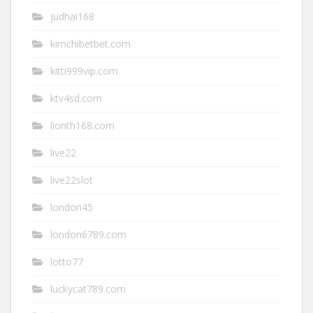
judhai168
kimchibetbet.com
kitti999vip.com
ktv4sd.com
lionth168.com
live22
live22slot
london45
london6789.com
lotto77
luckycat789.com