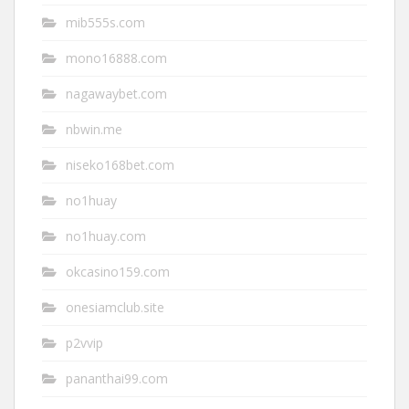
mib555s.com
mono16888.com
nagawaybet.com
nbwin.me
niseko168bet.com
no1huay
no1huay.com
okcasino159.com
onesiamclub.site
p2vvip
pananthai99.com