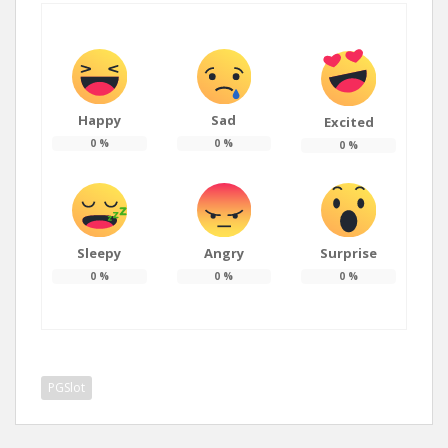
Happy
Sad
Excited
0
%
0
%
0
%
Sleepy
Angry
Surprise
0
%
0
%
0
%
PGSlot