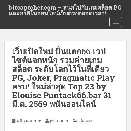
S
bitcaptcher.com – สนุกไปกับเกมสล็อต PG
k
และคาสิโนออนไลน์เว็บตรงตลอดเวลา!
i
TOGGLE
p
t
o
m
เว็บเปิดใหม่ ปั่นแตก66 เวป
a
i
ไซต์แจกหนัก รวมค่ายเกม
n
สล็อต ระดับโลกไว้ในที่เดียว
c
PG, Joker, Pragmatic Play
o
n
ครบ! ใหม่ล่าสุด Top 23 by
t
Elouise Puntaek66.bar 31
e
มี.ค. 2569 พนันออนไลน์
n
t
4 มีนาคม 2026
John Miller
สล็อต66