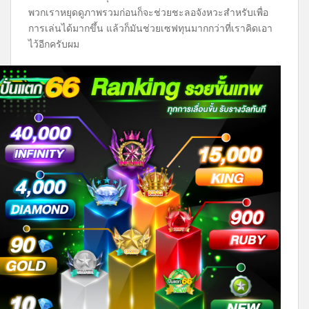
พวกเราหยุดดูภาพรวมก่อนก็จะช่วยชะลอจังหวะสำหรับเพื่อ
การเล่นได้มากขึ้น แล้วก็มันช่วยเซฟทุนมากกว่าที่เราคิดเอา
ไว้อีกครับผม