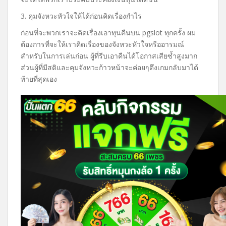
3. คุมจังหวะหัวใจให้ได้ก่อนคิดเรื่องกำไร
ก่อนที่จะพวกเราจะคิดเรื่องเอาทุนคืนบน pgslot ทุกครั้ง ผม
ต้องการที่จะให้เราคิดเรื่องของจังหวะหัวใจหรืออารมณ์
สำหรับในการเล่นก่อน ผู้ที่รีบเอาคืนได้โอกาสเสียซ้ำสูงมาก
ส่วนผู้ที่มีสติและคุมจังหวะก้าวหน้าจะค่อยๆดึงเกมกลับมาได้
ท้ายที่สุดเอง