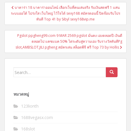
แนะแนว
บาคาร่า 18 บาคาร่าออนไลน์ เลือกเว็บที่คนเล่นจริง รับเงินสดฟรี 1 แสน
เรื่อง
ระบบออโต้ โปร่งใส เว็บใหญ่ ไว้ใจได้ sexy168 สมัครตอนนี้ ปิดจ๊อบรับโปร
ทันที Top 41 by Sibyl sexy168vip.me
Pgslot ppgheng99.com 9 MAR 2569 pgslot มั่นคง เฮงตลอดปี เงินดี
ตลอดไป แคชแบค 50% ไต่ระดับสู่ความเฮง รับรางวัลทันทีPg
slot,AMBSLOT,JILI pgheng สมัครเล่น สล็อตพีจี ฟรี Top 73 by Hollis
Search
for:
หมวดหมู่
123lionth
1688vegasx.com
168slot