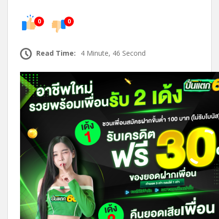
0
0
Read Time:
4 Minute, 46 Second