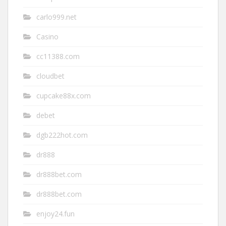
carlo999.net
Casino
cc11388.com
cloudbet
cupcake88x.com
debet
dgb222hot.com
dr888
dr888bet.com
dr888bet.com
enjoy24.fun