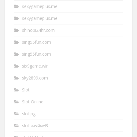
sexygameplus.me
sexygameplus.me
shinobi24hr.com
sing55fun.com
sing55fun.com
six9game.win
sky2899.com
Slot
Slot Online
slot pg
slot เครดิตฟรี