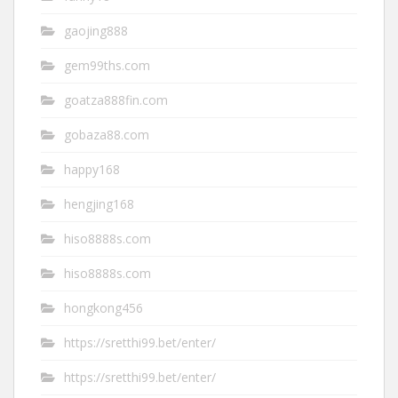
gaojing888
gem99ths.com
goatza888fin.com
gobaza88.com
happy168
hengjing168
hiso8888s.com
hiso8888s.com
hongkong456
https://sretthi99.bet/enter/
https://sretthi99.bet/enter/