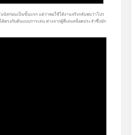
ัสก่อนเป็นขั้นแรก แต่ว่าพอใช้ได้งานจริงกลับพบว่าโปร
ม่ได้ตรงกับต้นแบบการเล่น ต่างจากผู้ที่เล่นสล็อตประจำซึ่งมัก