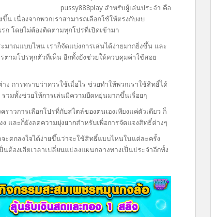
pussy888play สำหรับผู้เล่นประจำ คือ
งขึ้น เนื่องจากพวกเราสามารถเลือกใช้ให้ตรงกับงบ
รก โดยไม่ต้องติดตามทุกโปรที่เปิดเข้ามา
ระมาณแบบไหน เราก็จัดแบ่งการเล่นได้ง่ายมากยิ่งขึ้น และ
ตามโปรทุกตัวที่เห็น อีกทั้งยังช่วยให้ควบคุมค่าใช้สอย
าง การทราบว่าควรใช้เมื่อไร ช่วยทำให้พวกเราใช้สิทธิ์ได้
รวมทั้งช่วยให้การเล่นมีความยืดหยุ่นมากขึ้นเรื่อยๆ
้งคราวการเลือกโปรที่กับสไตล์ของตนเองเพียงแค่ตัวเดียว ก็
 และก็ยังลดความยุ่งยากสำหรับเพื่อการจัดแจงสิทธิ์ต่างๆ
่ เราจะตกลงใจได้ง่ายขึ้นว่าจะใช้สิทธิ์แบบไหนในแต่ละครั้ง
เป็นต้องเสียเวลาเปลี่ยนแปลงแผนกลางทางเป็นประจำอีกทั้ง