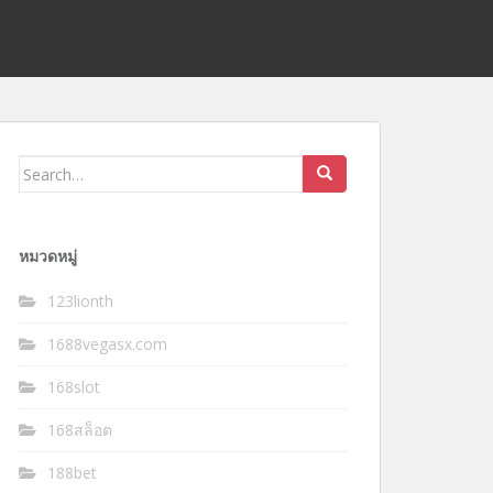
Search
for:
หมวดหมู่
123lionth
1688vegasx.com
168slot
168สล็อต
188bet