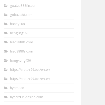
goatza888fin.com
gobaza88.com
happy168
hengjing168
hiso8888s.com
hiso8888s.com
hongkong456
https://sretthi99.bet/enter/
https://sretthi99.bet/enter/
hydra888
hyperclub-casino.com