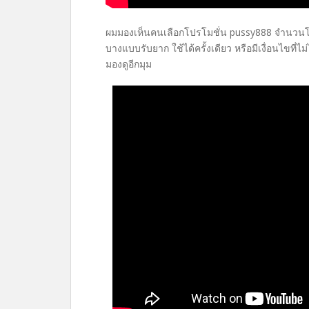
ผมมองเห็นคนเลือกโปรโมชั่น pussy888 จำนวนโบน
บางแบบรับยาก ใช้ได้ครั้งเดียว หรือมีเงื่อนไขที่ไ
มองดูอีกมุม