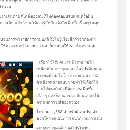
แต่จำนวน
วกเราเล่นตามสไตล์ของตน ก็ไม่ต้องคอยปรับแผนหรือฝืน
าเดิม แล้วก็ช่วยให้เรารู้สึกบันเทิงใจเพิ่มขึ้นเรื่อยๆในทุก
ะบวนการทำรายการตามปกติ จึงไม่รู้เรื่องสึกว่าจำต้องทำ
บการใช้แรงงานจริงมากกว่า และก็ยังช่วยให้เราเห็นความคุ้ม
• เลือกใช้ได้: คนเล่นมีจุดหมายไม่
เหมือนกัน บางบุคคลถูกใจโปรคืนยอด
บางคนพึงพอใจโปรสะสมแต้ม การมี
ตัวเลือกหลายแบบช่วยทำให้เลือกใช้
งานได้ตรงกับสิ่งที่ต้องการเพิ่มขึ้น
เรื่อยๆ และก็สามารถเปลี่ยนแปลงได้
ตามเหตุการณ์ของตัวเอง
โปร pussy888 สำหรับผู้เล่นประจำ
ช่วยให้วางแผนการเล่นได้ง่ายกว่าเดิม
ผมมองว่าจุดเด่นของโปรโมชัน