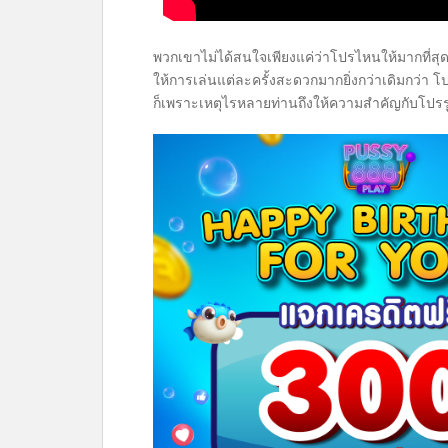
พวกเขาไม่ได้สนใจเพียงแค่ว่าโปรไหนให้มากที่สุด 
ให้การเล่นแต่ละครั้งสะดวกมากยิ่งกว่าเดิมกว่า โ
ก็เพราะเหตุไรหลายท่านถึงให้ความสำคัญกับโปรรูป