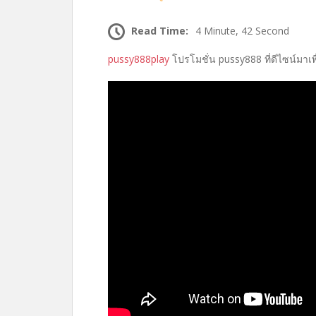
Read Time:
4 Minute, 42 Second
pussy888play
โปรโมชั่น pussy888 ที่ดีไซน์มาเพื